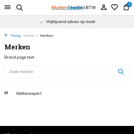
0
Incl.
Excl.
BTW
Vrijblijvend advies op maat
Terug
Home
Merken
Merken
Brand page text
M
Mattenexpert