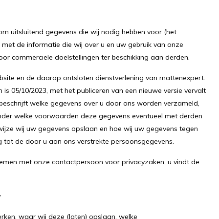
m uitsluitend gegevens die wij nodig hebben voor (het
 met de informatie die wij over u en uw gebruik van onze
oor commerciële doelstellingen ter beschikking aan derden.
ebsite en de daarop ontsloten dienstverlening van mattenexpert.
 05/10/2023, met het publiceren van een nieuwe versie vervalt
d beschrijft welke gegevens over u door ons worden verzameld,
nder welke voorwaarden deze gegevens eventueel met derden
wijze wij uw gegevens opslaan en hoe wij uw gegevens tegen
g tot de door u aan ons verstrekte persoonsgegevens.
pnemen met onze contactpersoon voor privacyzaken, u vindt de
g
rken, waar wij deze (laten) opslaan, welke