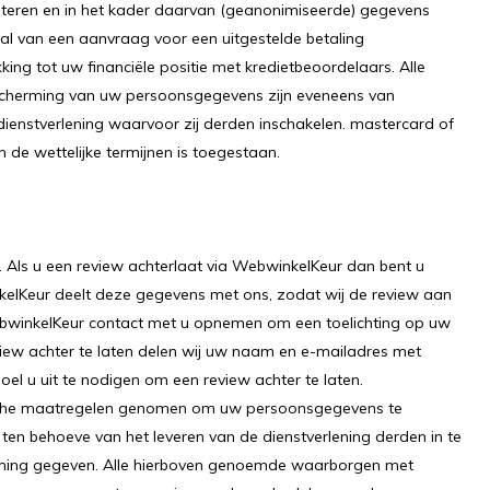
eteren en in het kader daarvan (geanonimiseerde) gegevens
val van een aanvraag voor een uitgestelde betaling
king tot uw financiële positie met kredietbeoordelaars. Alle
cherming van uw persoonsgegevens zijn eveneens van
ienstverlening waarvoor zij derden inschakelen. mastercard of
de wettelijke termijnen is toegestaan.
 Als u een review achterlaat via WebwinkelKeur dan bent u
elKeur deelt deze gegevens met ons, zodat wij de review aan
ebwinkelKeur contact met u opnemen om een toelichting op uw
eview achter te laten delen wij uw naam en e-mailadres met
el u uit te nodigen om een review achter te laten.
ische maatregelen genomen om uw persoonsgegevens te
en behoeve van het leveren van de dienstverlening derden in te
mming gegeven. Alle hierboven genoemde waarborgen met