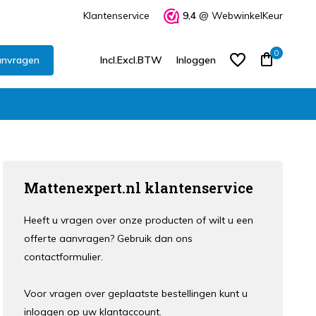
Klantenservice
9,4
@ WebwinkelKeur
0
anvragen
Incl.
Excl.
BTW
Inloggen
Account aanmaken
Mattenexpert.nl klantenservice
Account aanmaken
Heeft u vragen over onze producten of wilt u een
offerte aanvragen? Gebruik dan ons
contactformulier.
Voor vragen over geplaatste bestellingen kunt u
inloggen op uw klantaccount.