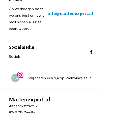
Op werkdagen doen
info@mattenexpert.nl
we ons best om uw e-
mail binnen 4 uur te
beantwoorden.
Socialmedia
Socials
9,4
Wij scoren een
9,4
op WebwinkelKeur
Mattenexpert.nl
Altgerinkstraat 5
8043 ZD Zwolle