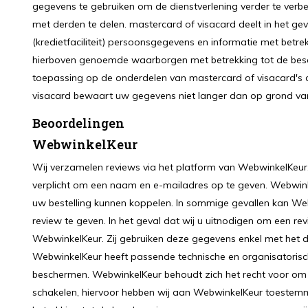
gegevens te gebruiken om de dienstverlening verder te verb
met derden te delen. mastercard of visacard deelt in het ge
(kredietfaciliteit) persoonsgegevens en informatie met betrek
hierboven genoemde waarborgen met betrekking tot de bes
toepassing op de onderdelen van mastercard of visacard's d
visacard bewaart uw gegevens niet langer dan op grond van 
Beoordelingen
WebwinkelKeur
Wij verzamelen reviews via het platform van WebwinkelKeur.
verplicht om een naam en e-mailadres op te geven. Webwink
uw bestelling kunnen koppelen. In sommige gevallen kan W
review te geven. In het geval dat wij u uitnodigen om een r
WebwinkelKeur. Zij gebruiken deze gegevens enkel met het do
WebwinkelKeur heeft passende technische en organisator
beschermen. WebwinkelKeur behoudt zich het recht voor om t
schakelen, hiervoor hebben wij aan WebwinkelKeur toeste