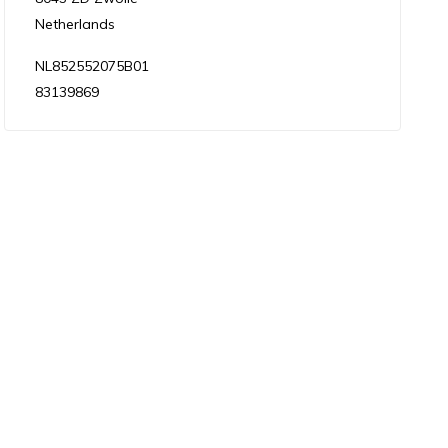
Netherlands
NL852552075B01
83139869