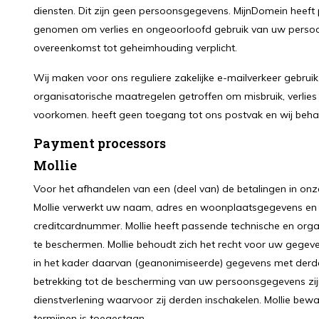
diensten. Dit zijn geen persoonsgegevens. MijnDomein heef
genomen om verlies en ongeoorloofd gebruik van uw perso
overeenkomst tot geheimhouding verplicht.
Wij maken voor ons reguliere zakelijke e-mailverkeer gebruik
organisatorische maatregelen getroffen om misbruik, verlies
voorkomen. heeft geen toegang tot ons postvak en wij behan
Payment processors
Mollie
Voor het afhandelen van een (deel van) de betalingen in onz
Mollie verwerkt uw naam, adres en woonplaatsgegevens en
creditcardnummer. Mollie heeft passende technische en o
te beschermen. Mollie behoudt zich het recht voor uw gegeve
in het kader daarvan (geanonimiseerde) gegevens met derd
betrekking tot de bescherming van uw persoonsgegevens zij
dienstverlening waarvoor zij derden inschakelen. Mollie bew
termijnen is toegestaan.