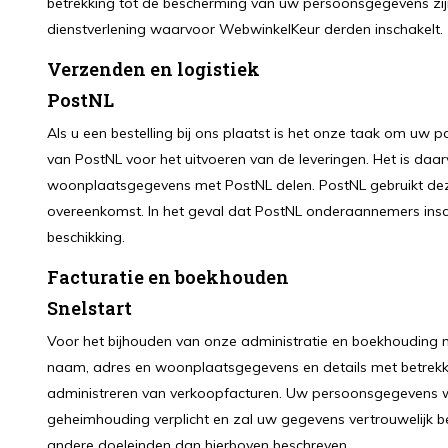
betrekking tot de bescherming van uw persoonsgegevens zi
dienstverlening waarvoor WebwinkelKeur derden inschakelt.
Verzenden en logistiek
PostNL
Als u een bestelling bij ons plaatst is het onze taak om uw 
van PostNL voor het uitvoeren van de leveringen. Het is daa
woonplaatsgegevens met PostNL delen. PostNL gebruikt dez
overeenkomst. In het geval dat PostNL onderaannemers insch
beschikking.
Facturatie en boekhouden
Snelstart
Voor het bijhouden van onze administratie en boekhouding m
naam, adres en woonplaatsgegevens en details met betrekki
administreren van verkoopfacturen. Uw persoonsgegevens w
geheimhouding verplicht en zal uw gegevens vertrouwelijk b
andere doeleinden dan hierboven beschreven.