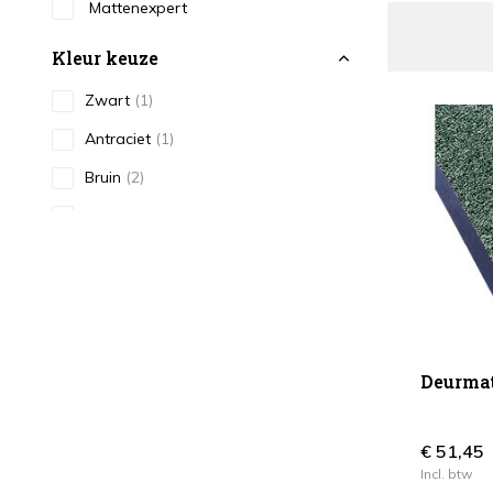
Mattenexpert
Kleur keuze
Zwart
(1)
Antraciet
(1)
Bruin
(2)
Grijs
(6)
Rood
(1)
Groen
(1)
Blauw
(5)
Multicolors
(1)
Deurmat
€ 51,45
Incl. btw