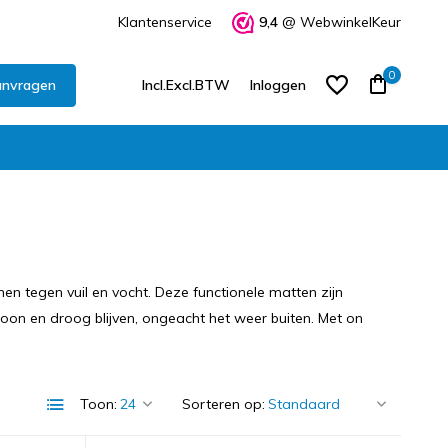
Klantenservice
9,4
@ WebwinkelKeur
0
anvragen
Incl.
Excl.
BTW
Inloggen
Account aanmaken
Account aanmaken
n tegen vuil en vocht. Deze functionele matten zijn
oon en droog blijven, ongeacht het weer buiten. Met on
Toon:
Sorteren op: