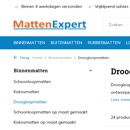
Binnen 4 werkdagen verzonden
Vrijblijvend advie
BINNENMATTEN
BUITENMATTEN
RUBBERMATTEN
L
Terug
Home
Binnenmatten
Droogloopmatten
Droo
Binnenmatten
Schoonloopmatten
Droogloop
Kokosmatten
ontworpen
Lees mee
Droogloopmatten
Schoonloopmatten op maat gemaakt
24 produc
Kokosmatten op maat gemaakt