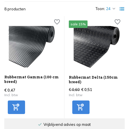
Toon:
8 producten
sale 15%
Rubbermat Gamma (100 cm
Rubbermat Delta (150cm
breed)
breed)
€ 0,60
€ 0,51
€ 0,47
Incl. btw
Incl. btw
maat
Binnen 4 werkdagen verzonden