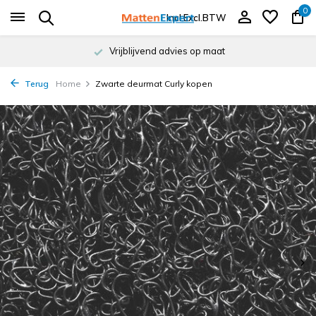
0
Incl.
Excl.
BTW
Binnen 4 werkdagen verzonden
Terug
Home
Zwarte deurmat Curly kopen