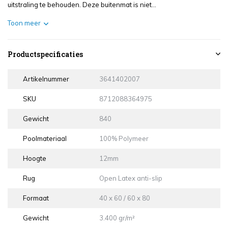
uitstraling te behouden. Deze buitenmat is niet...
Toon meer
Productspecificaties
Artikelnummer
3641402007
SKU
8712088364975
Gewicht
840
Poolmateriaal
100% Polymeer
Hoogte
12mm
Rug
Open Latex anti-slip
Formaat
40 x 60 / 60 x 80
Gewicht
3.400 gr/m²