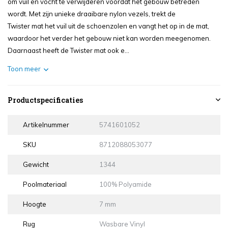
om vuil en vocht te verwijderen voordat het gebouw betreden
wordt. Met zijn unieke draaibare nylon vezels, trekt de
Twister mat het vuil uit de schoenzolen en vangt het op in de mat,
waardoor het verder het gebouw niet kan worden meegenomen.
Daarnaast heeft de Twister mat ook e...
Toon meer
Productspecificaties
Artikelnummer
5741601052
SKU
8712088053077
Gewicht
1344
Poolmateriaal
100% Polyamide
Hoogte
7 mm
Rug
Wasbare Vinyl