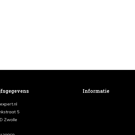
jfsgegevens
Informatie
expert.nl
nkstraat 5
D Zwolle