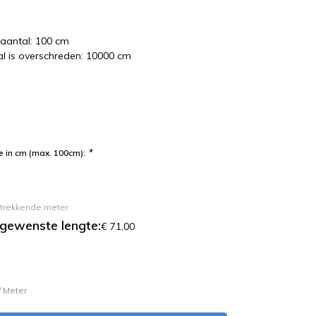
laantal: 100 cm
l is overschreden: 10000 cm
*
 in cm (max. 100cm):
 strekkende meter
 gewenste lengte:
€ 71,00
/
Meter