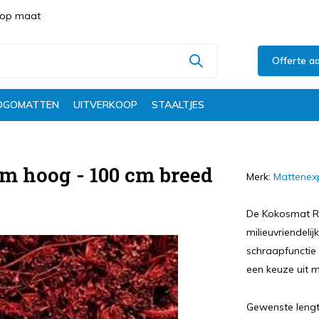
s op maat
Offerte a
OGOMATTEN
UITVERKOOP
STAALTJES
m hoog - 100 cm breed
Merk:
Mattenex
De Kokosmat Ru
milieuvriendeli
schraapfunctie 
een keuze uit m
Gewenste lengt