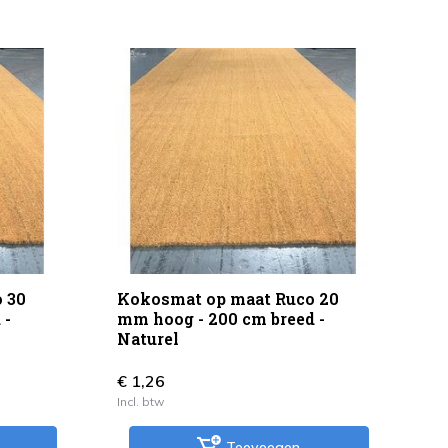
 30
Kokosmat op maat Ruco 20
Ko
 -
mm hoog - 200 cm breed -
mm
Naturel
Na
€ 1,26
€ 
Incl. btw
Inc
Toevoegen