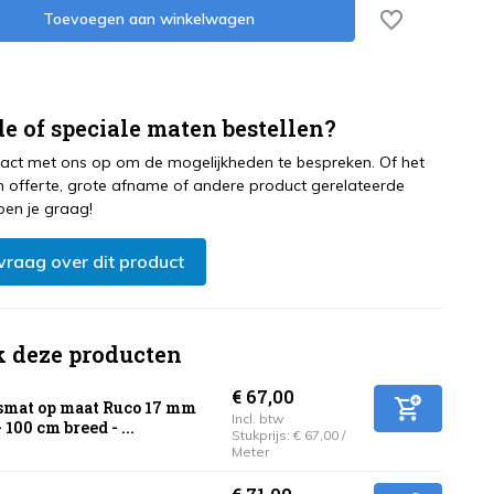
Toevoegen aan winkelwagen
e of speciale maten bestellen?
ct met ons op om de mogelijkheden te bespreken. Of het
 offerte, grote afname of andere product gerelateerde
pen je graag!
 vraag over dit product
k deze producten
€ 67,00
mat op maat Ruco 17 mm
Incl. btw
 100 cm breed - ...
Stukprijs:
€ 67,00
/
Meter