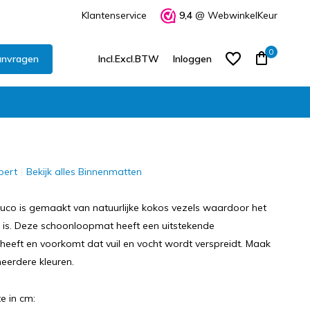
Klantenservice
9,4
@ WebwinkelKeur
0
anvragen
Incl.
Excl.
BTW
Inloggen
pert
Bekijk alles Binnenmatten
Account aanmaken
Account aanmaken
co is gemaakt van natuurlijke kokos vezels waardoor het
jk is. Deze schoonloopmat heeft een uitstekende
heeft en voorkomt dat vuil en vocht wordt verspreidt. Maak
eerdere kleuren.
e in cm: