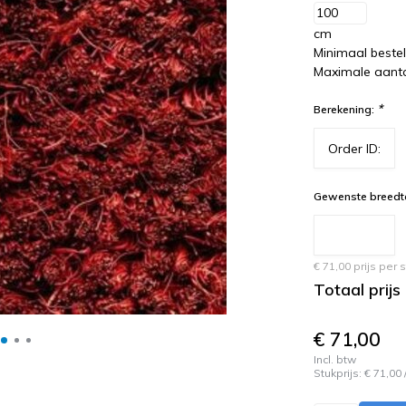
cm
Minimaal beste
Maximale aanta
*
Berekening:
Gewenste breedte
€ 71,00 prijs per
Totaal prijs
€ 71,00
Incl. btw
Stukprijs:
€ 71,00