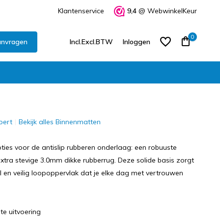
Klantenservice
9,4
@ WebwinkelKeur
0
anvragen
Incl.
Excl.
BTW
Inloggen
pert
Bekijk alles Binnenmatten
Account aanmaken
Account aanmaken
pties voor de antislip rubberen onderlaag: een robuuste
tra stevige 3.0mm dikke rubberrug. Deze solide basis zorgt
l en veilig loopoppervlak dat je elke dag met vertrouwen
te uitvoering