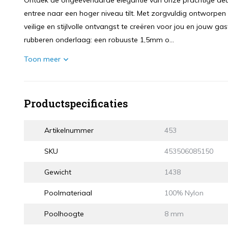
Ontdek de ongeëvenaarde elegantie van onze prachtige de
entree naar een hoger niveau tilt. Met zorgvuldig ontworpe
veilige en stijlvolle ontvangst te creëren voor jou en jouw gas
rubberen onderlaag: een robuuste 1,5mm o...
Toon meer
Productspecificaties
Artikelnummer
453
SKU
453506085150
Gewicht
1438
Poolmateriaal
100% Nylon
Poolhoogte
8 mm