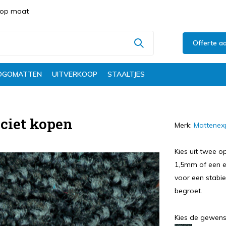
s op maat
Offerte a
OGOMATTEN
UITVERKOOP
STAALTJES
ciet kopen
Merk:
Mattenex
Kies uit twee o
1,5mm of een ex
voor een stabie
begroet.
Kies de gewens