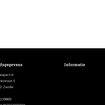
jfsgegevens
Informatie
expert.nl
nkstraat 5
D Zwolle
3139869