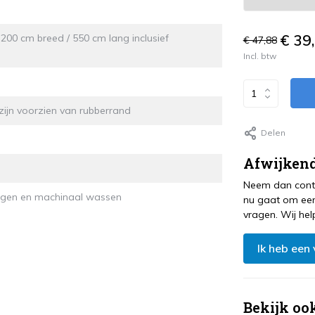
€ 39
00 cm breed / 550 cm lang inclusief
€ 47,88
Incl. btw
ijn voorzien van rubberrand
Delen
Afwijkend
Neem dan conta
igen en machinaal wassen
nu gaat om een
vragen. Wij hel
Ik heb een
Bekijk oo