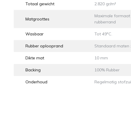
Totaal gewicht
2.820 gr/m²
Maximale formaat 2
Matgroottes
rubberrand
Wasbaar
Tot 49°C.
Rubber oplooprand
Standaard maten z
Dikte mat
10 mm
Backing
100% Rubber
Onderhoud
Regelmatig stofzu