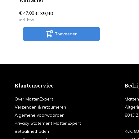
Antraciet
€ 39,90
€ 47,88
Incl. btw
Toevoegen
Klantenservice
Bedri
Over MattenExpert
Matten
Verzenden & retourneren
Altgeri
Algemene voorwaarden
8043 Z
Privacy Statement MattenExpert
Betaalmethoden
KvK: 8