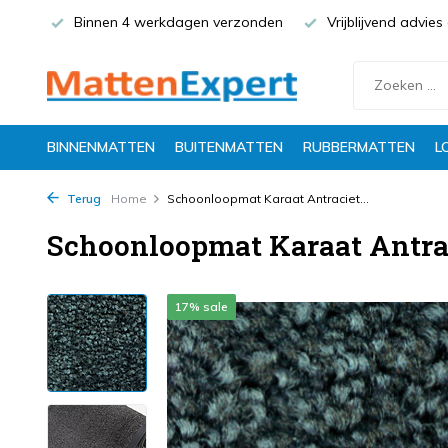
Binnen 4 werkdagen verzonden
Vrijblijvend advie
BINNENMATTEN
BUITENMATTEN
RUBBERMATTEN
L
Terug
Home
Schoonloopmat Karaat Antraciet...
Schoonloopmat Karaat Antra
17% sale