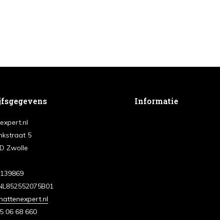
jfsgegevens
Informatie
expert.nl
nkstraat 5
D Zwolle
3139869
NL852552075B01
attenexpert.nl
5 06 68 660