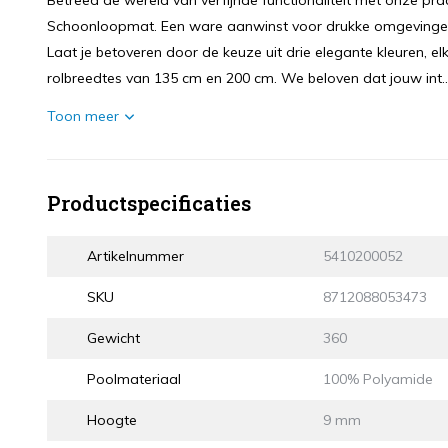
Betreed de wereld van verfijnde functionaliteit met onze p
Schoonloopmat. Een ware aanwinst voor drukke omgevingen 
Laat je betoveren door de keuze uit drie elegante kleuren, e
rolbreedtes van 135 cm en 200 cm. We beloven dat jouw int..
Toon meer
Productspecificaties
Artikelnummer
5410200052
SKU
8712088053473
Gewicht
360
Poolmateriaal
100% Polyamide
Hoogte
9 mm