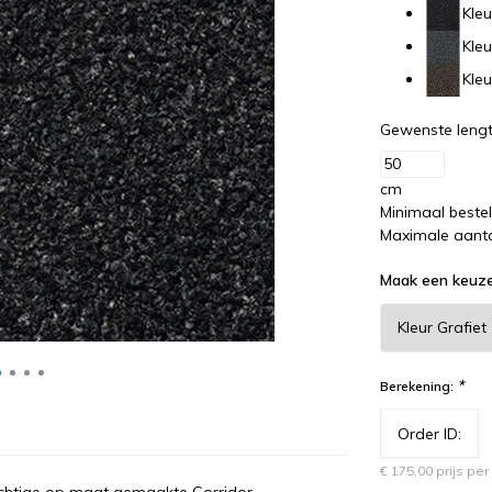
Kleu
Kleu
Kleu
Gewenste lengt
cm
Minimaal beste
Maximale aanta
Maak een keuz
*
Berekening:
€ 175,00 prijs pe