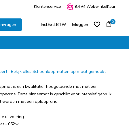
Klantenservice
9,4
@ WebwinkelKeur
0
anvragen
Incl.
Excl.
BTW
Inloggen
pert
Bekijk alles Schoonloopmatten op maat gemaakt
Account aanmaken
Account aanmaken
pmat is een kwalitatief hoogstaande mat met een
lopname. Deze binnenmat is geschikt voor intensief gebruik
st worden met een oplooprand.
te uitvoering
iet - 052