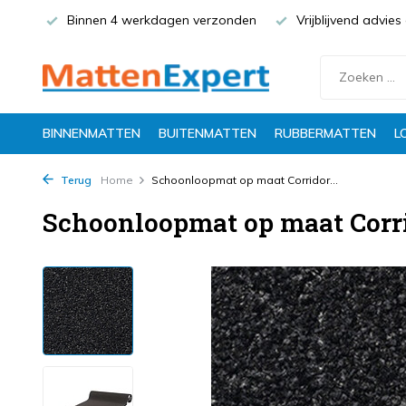
Binnen 4 werkdagen verzonden
Vrijblijvend advie
BINNENMATTEN
BUITENMATTEN
RUBBERMATTEN
L
Terug
Home
Schoonloopmat op maat Corridor...
Schoonloopmat op maat Corri