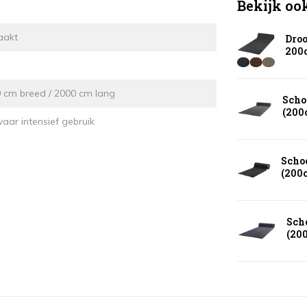
Bekijk oo
aakt
Droo
200
0 cm breed / 2000 cm lang
Scho
(200
ar intensief gebruik
Scho
(200
Sch
(20