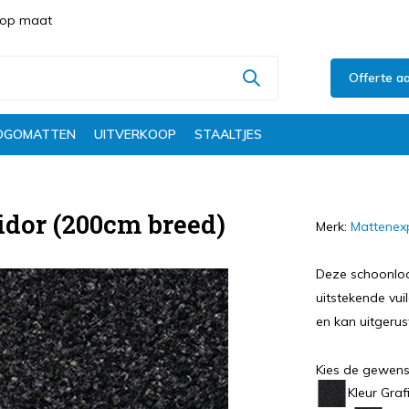
s op maat
Offerte a
OGOMATTEN
UITVERKOOP
STAALTJES
dor (200cm breed)
Merk:
Mattenex
Deze schoonloo
uitstekende vui
en kan uitgeru
Kies de gewens
Kleur Graf