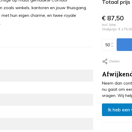
rachtige op maat gemaakte Corridor
Totaal prijs
zoals winkels, kantoren en jouw thuisgang.
lk met hun eigen charme, en twee royale
€ 87,50
.
Incl. btw
Stukprijs:
€ 175,0
Delen
Afwijkend
Neem dan conta
nu gaat om een
vragen. Wij hel
Ik heb een