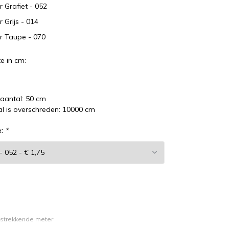
r Grafiet - 052
r Grijs - 014
r Taupe - 070
e in cm:
laantal: 50 cm
l is overschreden: 10000 cm
e:
*
r strekkende meter