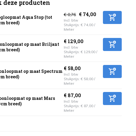
k deze producten
€ 74,00
€ 0,76
gloopmat Aqua Stop (tot
Incl. btw
cm breed)
Stukprijs:
€ 74,00
/
Meter
€ 129,00
onloopmat op maat Briljant
Incl. btw
cm breed)
Stukprijs:
€ 129,00
/
Meter
€ 58,00
onloopmat op maat Spectrum
Incl. btw
cm breed)
Stukprijs:
€ 58,00
/
Meter
€ 87,00
oonloopmat op maat Mars
Incl. btw
0cm breed)
Stukprijs:
€ 87,00
/
Meter