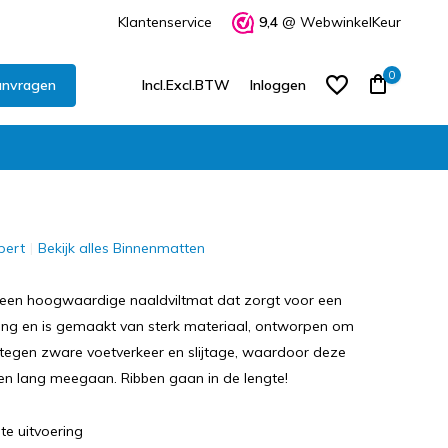
Klantenservice
9,4
@ WebwinkelKeur
0
anvragen
Incl.
Excl.
BTW
Inloggen
pert
Bekijk alles Binnenmatten
Account aanmaken
Account aanmaken
 een hoogwaardige naaldviltmat dat zorgt voor een
ging en is gemaakt van sterk materiaal, ontworpen om
 tegen zware voetverkeer en slijtage, waardoor deze
en lang meegaan. Ribben gaan in de lengte!
te uitvoering