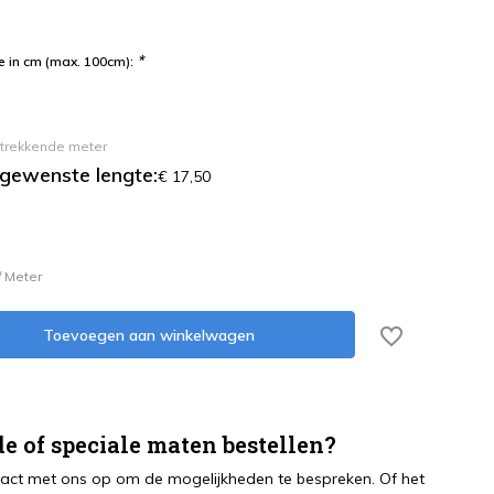
*
 in cm (max. 100cm):
 strekkende meter
 gewenste lengte:
€ 17,50
/
Meter
Toevoegen aan winkelwagen
e of speciale maten bestellen?
ct met ons op om de mogelijkheden te bespreken. Of het