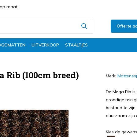
s op maat
Offerte a
OGOMATTEN
UITVERKOOP
STAALTJES
 Rib (100cm breed)
Merk:
Mattenex
De Mega Rib is
grondige reini
bestand te zijn
duurzaam zijn 
Kies de gewens