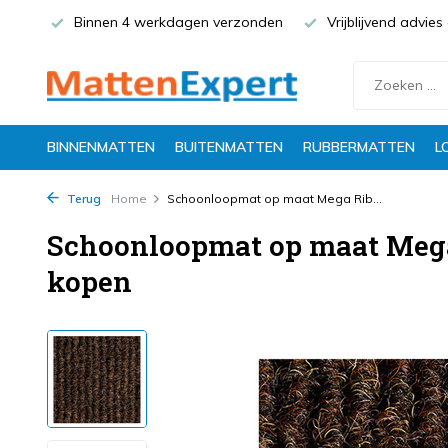
Binnen 4 werkdagen verzonden
Vrijblijvend advie
BINNENMATTEN
BUITENMATTEN
RUBBERMATTEN
L
Terug
Home
Schoonloopmat op maat Mega Rib...
Schoonloopmat op maat Mega
kopen