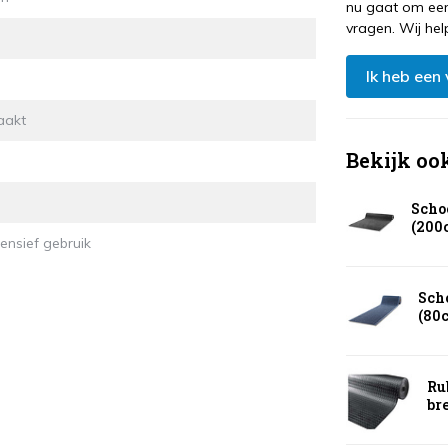
nu gaat om een
vragen. Wij hel
Ik heb een
aakt
Bekijk oo
Scho
(200
ensief gebruik
Sch
(80
Ru
br