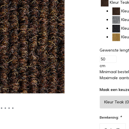
Kleur Teak
Kleu
Kleu
Kleu
Kleu
Gewenste lengt
cm
Minimaal beste
Maximale aanta
Maak een keuz
*
Berekening: