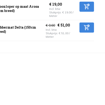
€ 19,00
oonloper op maat Arosa
Incl. btw
cm breed)
Stukprijs:
€ 19,00
/
Meter
€ 51,00
€ 0,60
bbermat Delta (150cm
Incl. btw
eed)
Stukprijs:
€ 51,00
/
Meter