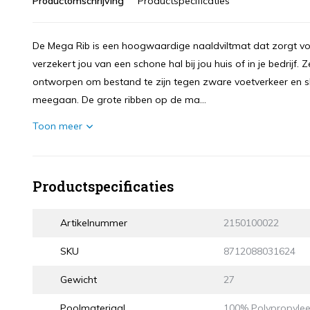
Productomschrijving
Productspecificaties
De Mega Rib is een hoogwaardige naaldviltmat dat zorgt voo
verzekert jou van een schone hal bij jou huis of in je bedrijf.
ontworpen om bestand te zijn tegen zware voetverkeer en s
meegaan. De grote ribben op de ma...
Toon meer
Productspecificaties
Artikelnummer
2150100022
SKU
8712088031624
Gewicht
27
Poolmateriaal
100% Polypropyle