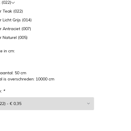
 (022)
r Teak (022)
r Licht Grijs (014)
r Antraciet (007)
r Naturel (005)
e in cm:
laantal: 50 cm
l is overschreden: 10000 cm
e:
*