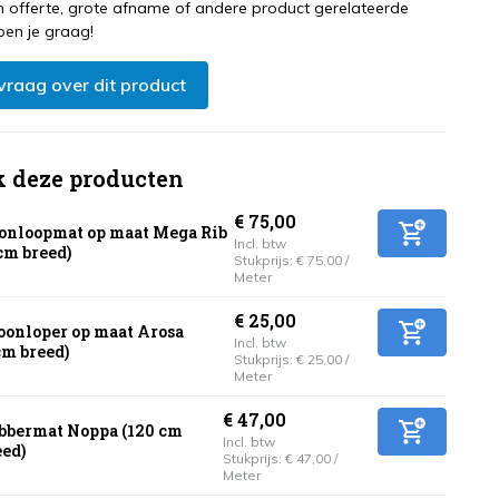
 offerte, grote afname of andere product gerelateerde
pen je graag!
 vraag over dit product
k deze producten
€ 75,00
onloopmat op maat Mega Rib
Incl. btw
cm breed)
Stukprijs:
€ 75,00
/
Meter
€ 25,00
oonloper op maat Arosa
Incl. btw
cm breed)
Stukprijs:
€ 25,00
/
Meter
€ 47,00
bbermat Noppa (120 cm
Incl. btw
eed)
Stukprijs:
€ 47,00
/
Meter