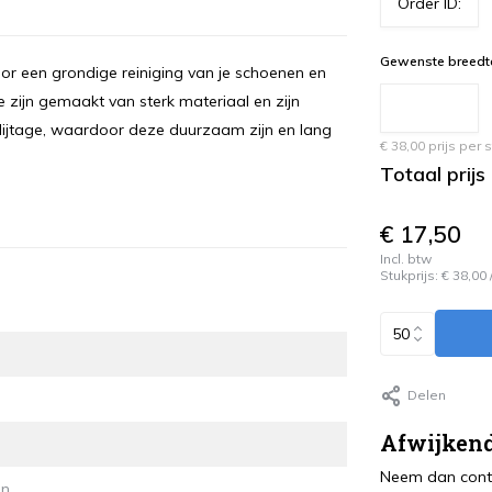
Gewenste breedte
r een grondige reiniging van je schoenen en
 Ze zijn gemaakt van sterk materiaal en zijn
lijtage, waardoor deze duurzaam zijn en lang
€ 38,00 prijs per
Totaal prijs
€ 17,50
Incl. btw
Stukprijs:
€ 38,00
Delen
Afwijkend
Neem dan conta
en