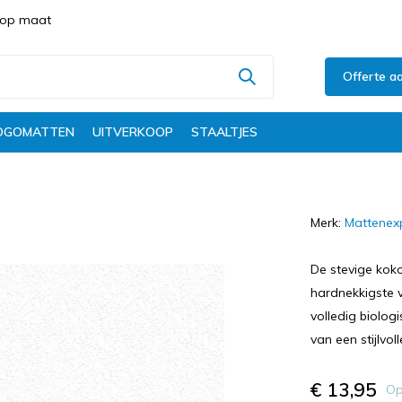
s op maat
Offerte a
OGOMATTEN
UITVERKOOP
STAALTJES
Merk:
Mattenex
De stevige koko
hardnekkigste v
volledig biolog
van een stijlvol
€ 13,95
Op