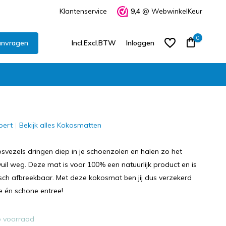
Klantenservice
9,4
@ WebwinkelKeur
0
anvragen
Incl.
Excl.
BTW
Inloggen
pert
Bekijk alles Kokosmatten
Account aanmaken
Account aanmaken
svezels dringen diep in je schoenzolen en halen zo het
uil weg. Deze mat is voor 100% een natuurlijk product en is
isch afbreekbaar. Met deze kokosmat ben jij dus verzekerd
le én schone entree!
 voorraad