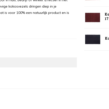
n huis, bedrijf of winkel. Effectief in het
vige kokosvezels dringen diep in je
t is voor 100% een natuurlijk product en is
Ko
1
Ko