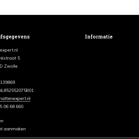
jfsgegevens
Informatie
expert.nl
nkstraat 5
D Zwolle
3139869
NL852552075B01
attenexpert.nl
5 06 68 660
en
nt aanmaken