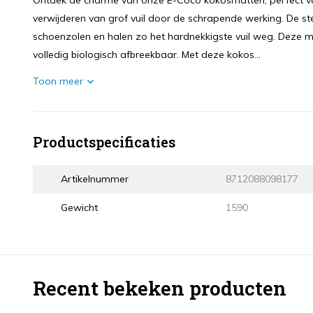
Ontdek de charme van onze E-Coco kokosmatten, perfect voor i
verwijderen van grof vuil door de schrapende werking. De ste
schoenzolen en halen zo het hardnekkigste vuil weg. Deze ma
volledig biologisch afbreekbaar. Met deze kokos...
Toon meer
Productspecificaties
Artikelnummer
8712088098177
Gewicht
1590
Recent bekeken producten