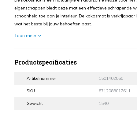
De kokosmat is een natuurlijke en duurzame keuze voor het 
eigenschappen biedt deze mat een effectieve schrapende werk
schoonheid toe aan je interieur. De kokosmat is verkrijgbaar 
wat het beste bij jouw behoeften past....
Toon meer
Productspecificaties
Artikelnummer
1501402060
SKU
8712088017611
Gewicht
1540