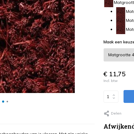
Matgroott
Mat
Mat
Mat
Maak een keuz
€ 11,75
Incl. btw
Delen
Afwijkend