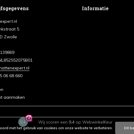
jfsgegevens
Informatie
expert.nl
nkstraat 5
D Zwolle
3139869
NL852552075B01
attenexpert.nl
5 06 68 660
en
nt aanmaken
9,4
Wij scoren een
9,4
op WebwinkelKeur
koord met het gebruik van cookies om onze website te verbeteren.
Dit b