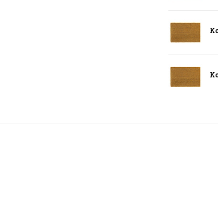
Ko
Ko