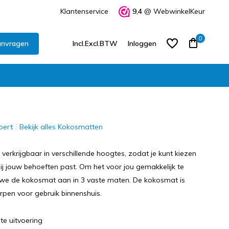
Klantenservice
9,4
@ WebwinkelKeur
0
anvragen
Incl.
Excl.
BTW
Inloggen
pert
Bekijk alles Kokosmatten
Account aanmaken
Account aanmaken
verkrijgbaar in verschillende hoogtes, zodat je kunt kiezen
ij jouw behoeften past. Om het voor jou gemakkelijk te
we de kokosmat aan in 3 vaste maten. De kokosmat is
rpen voor gebruik binnenshuis.
te uitvoering