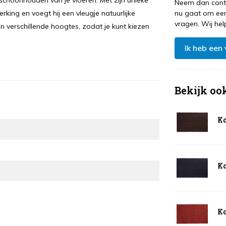
schoonhouden van je vloeren. Met zijn unieke
Neem dan conta
ing en voegt hij een vleugje natuurlijke
nu gaat om een
vragen. Wij hel
in verschillende hoogtes, zodat je kunt kiezen
Ik heb een
Bekijk oo
Ko
Ko
Ko