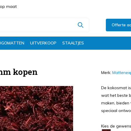
s op maat
Offerte a
OGOMATTEN
UITVERKOOP
STAALTJES
7mm kopen
Merk:
Mattenex
De kokosmat is 
wat het beste b
maken, bieden 
speciaal ontwo
Kies de gewens