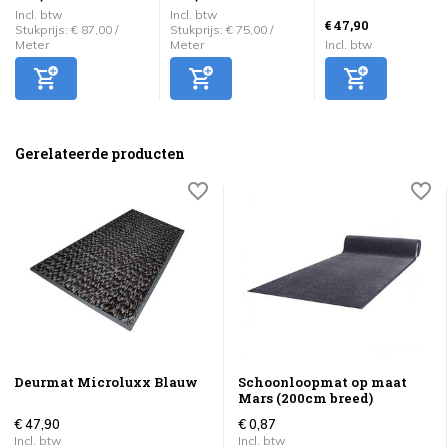
Incl. btw
Incl. btw
€ 47,90
Stukprijs:
€ 87,00
/
Stukprijs:
€ 75,00
/
Meter
Meter
Incl. btw
Gerelateerde producten
Deurmat Microluxx Blauw
Schoonloopmat op maat
Mars (200cm breed)
€ 47,90
€ 0,87
Incl. btw
Incl. btw