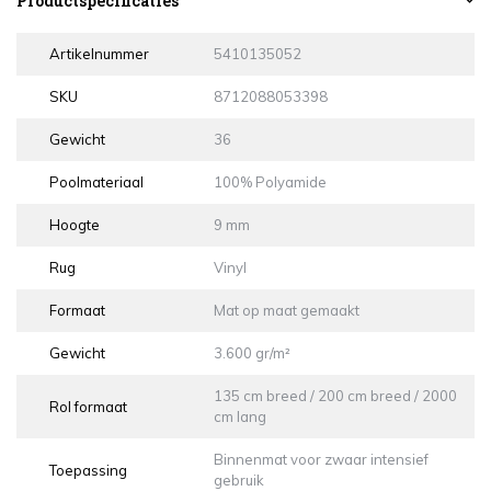
Productspecificaties
Artikelnummer
5410135052
SKU
8712088053398
Gewicht
36
Poolmateriaal
100% Polyamide
Hoogte
9 mm
Rug
Vinyl
Formaat
Mat op maat gemaakt
Gewicht
3.600 gr/m²
135 cm breed / 200 cm breed / 2000
Rol formaat
cm lang
Binnenmat voor zwaar intensief
Toepassing
gebruik