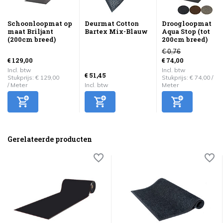
Schoonloopmat op
Deurmat Cotton
Droogloopmat
maat Briljant
Bartex Mix-Blauw
Aqua Stop (tot
(200cm breed)
200cm breed)
€ 0,76
€ 129,00
€ 74,00
Incl. btw
Incl. btw
€ 51,45
Stukprijs:
€ 129,00
Stukprijs:
€ 74,00
/
/
Meter
Incl. btw
Meter
Gerelateerde producten