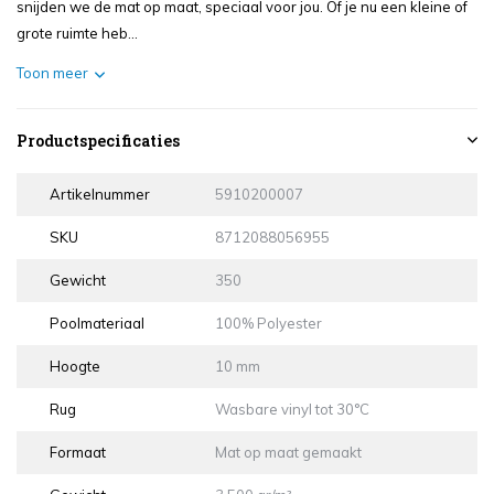
snijden we de mat op maat, speciaal voor jou. Of je nu een kleine of
grote ruimte heb...
Toon meer
Productspecificaties
Artikelnummer
5910200007
SKU
8712088056955
Gewicht
350
Poolmateriaal
100% Polyester
Hoogte
10 mm
Rug
Wasbare vinyl tot 30°C
Formaat
Mat op maat gemaakt