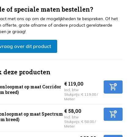
e of speciale maten bestellen?
ct met ons op om de mogelijkheden te bespreken. Of het
 offerte, grote afname of andere product gerelateerde
pen je graag!
 vraag over dit product
k deze producten
€ 119,00
onloopmat op maat Corridor
Incl. btw
cm breed)
Stukprijs:
€ 119,00
/
Meter
€ 58,00
onloopmat op maat Spectrum
Incl. btw
cm breed)
Stukprijs:
€ 58,00
/
Meter