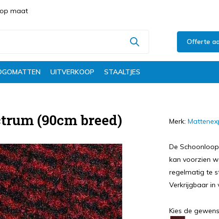
s op maat
Offerte a
OGOMATTEN
UITVERKOOP
STAALTJES
trum (90cm breed)
Merk:
Mattenex
De Schoonloopma
kan voorzien w
regelmatig te 
Verkrijgbaar in 
Kies de gewens