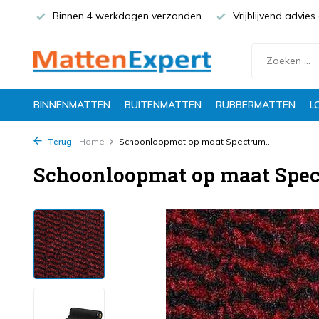
Binnen 4 werkdagen verzonden
Vrijblijvend advie
BINNENMATTEN
BUITENMATTEN
RUBBERMATTEN
L
Terug
Home
Schoonloopmat op maat Spectrum...
Schoonloopmat op maat Spec