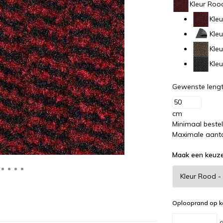
Kleur Roo
Kle
Kleu
Kleu
Kleu
Gewenste lengt
cm
Minimaal beste
Maximale aanta
Maak een keuz
Oplooprand op k
G