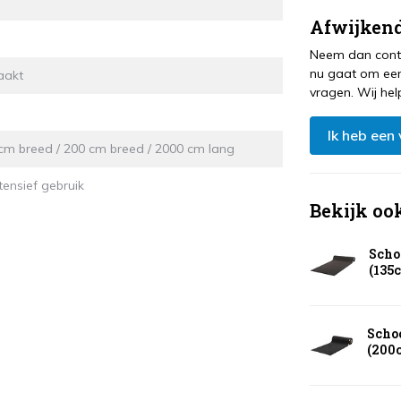
Afwijkend
Neem dan conta
nu gaat om een
aakt
vragen. Wij hel
Ik heb een
cm breed / 200 cm breed / 2000 cm lang
tensief gebruik
Bekijk oo
Scho
(135
Scho
(200