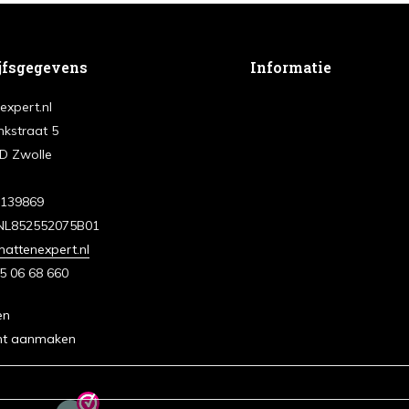
jfsgegevens
Informatie
expert.nl
nkstraat 5
D Zwolle
3139869
NL852552075B01
attenexpert.nl
5 06 68 660
en
nt aanmaken