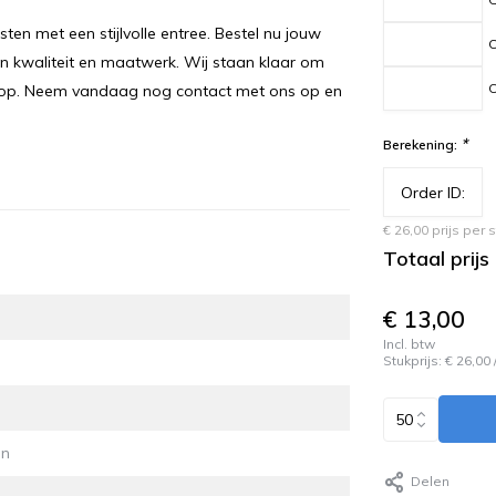
en met een stijlvolle entree. Bestel nu jouw
O
 kwaliteit en maatwerk. Wij staan klaar om
O
orop. Neem vandaag nog contact met ons op en
*
Berekening:
€ 26,00 prijs per
Totaal prijs
€ 13,00
Incl. btw
Stukprijs:
€ 26,00
en
Delen