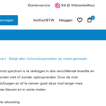
Klantenservice
9,4
@ WebwinkelKeur
0
anvragen
Incl.
Excl.
BTW
Inloggen
pert
Bekijk alles Schoonloopmatten op maat gemaakt
Account aanmaken
Account aanmaken
t spectrum is te verkrijgen in drie verschillende breedte en
orden met of zonder oploopranden. Door de mat
stofzuigen en af te nemen gaat deze mat langer mee.
vier kleuren en in vaste maten.
te uitvoering