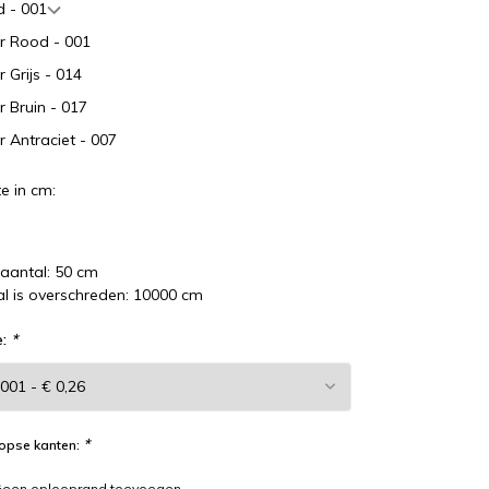
d - 001
ur Rood - 001
r Grijs - 014
r Bruin - 017
r Antraciet - 007
e in cm:
laantal: 50 cm
l is overschreden: 10000 cm
e:
*
*
opse kanten:
een oplooprand toevoegen