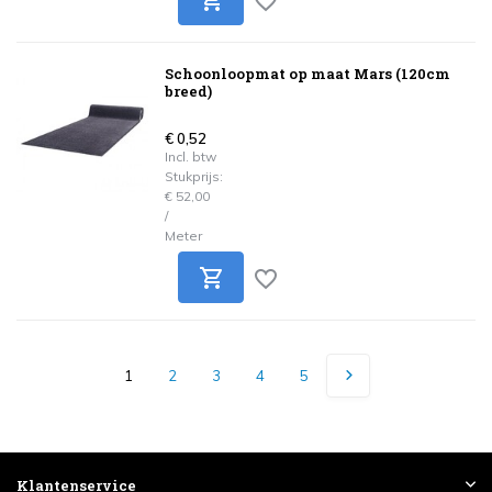
Schoonloopmat op maat Mars (120cm
breed)
€ 0,52
Incl. btw
Stukprijs:
€ 52,00
/
Meter
1
2
3
4
5
Klantenservice