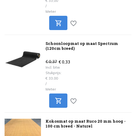
€ 33,00
/
Meter
Schoonloopmat op maat Spectrum
(120cm breed)
€ 0,37
€ 0,33
Incl. btw
Stukprijs:
€ 33,00
/
Meter
Kokosmat op maat Ruco 20 mm hoog -
100 cm breed - Naturel