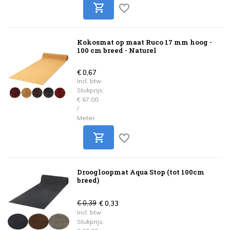
Kokosmat op maat Ruco 17 mm hoog -
100 cm breed - Naturel
€ 0,67
Incl. btw
Stukprijs:
€ 67,00
/
Meter
Droogloopmat Aqua Stop (tot 100cm
breed)
€ 0,39
€ 0,33
Incl. btw
Stukprijs: