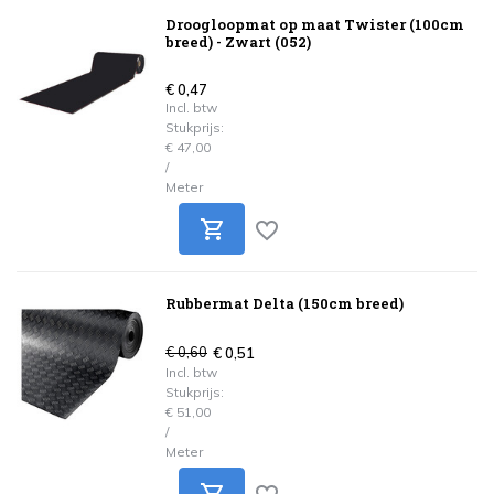
Droogloopmat op maat Twister (100cm
breed) - Zwart (052)
€ 0,47
Incl. btw
Stukprijs:
€ 47,00
/
Meter
Rubbermat Delta (150cm breed)
€ 0,60
€ 0,51
Incl. btw
Stukprijs:
€ 51,00
/
Meter