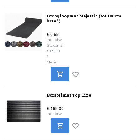
Droogloopmat Majestic (tot 100cm
breed)
€ 0,65
Incl. btw
Stukprijs:
€ 65,00
/
Meter
Borstelmat Top Line
€ 165,00
Incl. btw