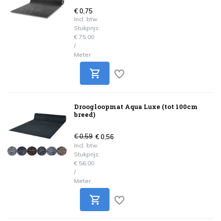
€ 0,75
Incl. btw
Stukprijs:
€ 75,00
/
Meter
Droogloopmat Aqua Luxe (tot 100cm
breed)
€ 0,59
€ 0,56
Incl. btw
Stukprijs:
€ 56,00
/
Meter