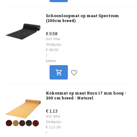
Schoonloopmat op maat Spectrum
(200cm breed)
€ 0,58
Incl. btw
Stukprijs:
€ 58,00
/
Meter
Kokosmat op maat Ruco 17 mm hoog -
200 cm breed - Naturel
€ 1,13
Incl. btw
Stukprijs:
€ 113,00
/