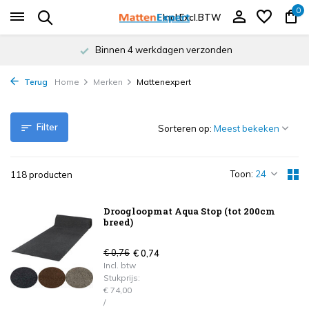
0
Incl.
Excl.
BTW
Binnen 4 werkdagen verzonden
Terug
Home
Merken
Mattenexpert
Filter
Sorteren op:
Toon:
118 producten
Droogloopmat Aqua Stop (tot 200cm
breed)
€ 0,76
€ 0,74
Incl. btw
Stukprijs:
€ 74,00
/