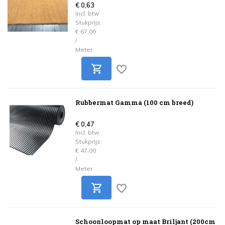
€ 0,63
Incl. btw
Stukprijs:
€ 67,00
/
Meter
Rubbermat Gamma (100 cm breed)
€ 0,47
Incl. btw
Stukprijs:
€ 47,00
/
Meter
Schoonloopmat op maat Briljant (200cm