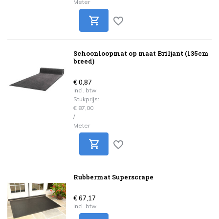
Meter
Schoonloopmat op maat Briljant (135cm
breed)
€ 0,87
Incl. btw
Stukprijs:
€ 87,00
/
Meter
Rubbermat Superscrape
€ 67,17
Incl. btw